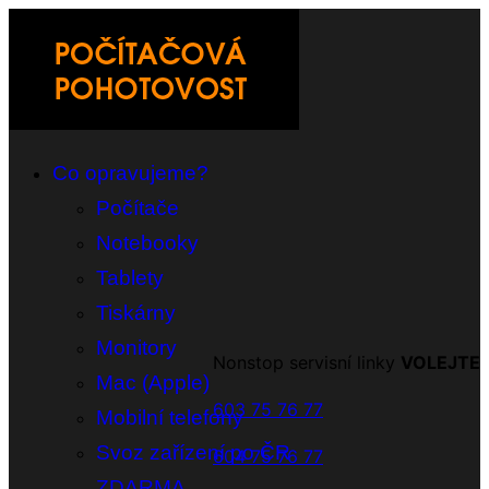
Co opravujeme?
Počítače
Notebooky
Tablety
Tiskárny
Monitory
Nonstop servisní linky
VOLEJTE
Mac (Apple)
603 75 76 77
Mobilní telefony
Svoz zařízení po ČR
604 75 76 77
ZDARMA