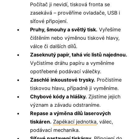
Počítač ji nevidí, tisková fronta se
zasekává – prověříme ovladače, USB i
síťové připojení.
Pruhy, šmouhy a světlý tisk.
Vyřešíme
čištěním nebo výměnou tiskové hlavy,
válce či dalších dílů.
Zaseknutý papír, tahá víc listů najednou.
Vyčistíme dráhu papíru a vyměníme
opotřebené podávací válečky.
Zaschlé inkoustové trysky.
Pročistíme
tiskovou hlavu, případně ji vyměníme.
Chybové kódy a hlášky.
Zjistíme jejich
význam a závadu odstraníme.
Repase a výměna dílů laserových
tiskáren.
Zapékací jednotka
, válec,
podávací mechanika.
Síťové nastavení tiskárny.
Připojení do