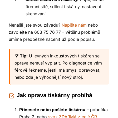
firemní sítě, sdílení tiskárny, nastavení
skenování.
Nenašli jste svou závadu?
Napište nám
nebo
zavolejte na 603 75 76 77 – většinu problémů
umíme předběžně nacenit už podle popisu.
💡 Tip:
U levných inkoustových tiskáren se
oprava nemusí vyplatit. Po diagnostice vám
férově řekneme, jestli má smysl opravovat,
nebo zda je výhodnější nový stroj.
Jak oprava tiskárny probíhá
Přinesete nebo pošlete tiskárnu
– pobočka
Praha 2, nebo
svoz ZDARMA z celé ČR
.