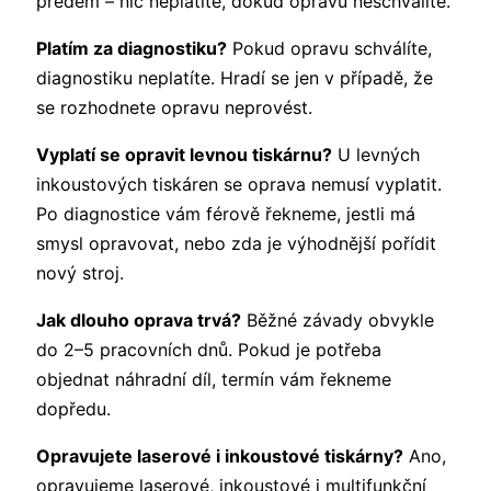
předem – nic neplatíte, dokud opravu neschválíte.
Platím za diagnostiku?
Pokud opravu schválíte,
diagnostiku neplatíte. Hradí se jen v případě, že
se rozhodnete opravu neprovést.
Vyplatí se opravit levnou tiskárnu?
U levných
inkoustových tiskáren se oprava nemusí vyplatit.
Po diagnostice vám férově řekneme, jestli má
smysl opravovat, nebo zda je výhodnější pořídit
nový stroj.
Jak dlouho oprava trvá?
Běžné závady obvykle
do 2–5 pracovních dnů. Pokud je potřeba
objednat náhradní díl, termín vám řekneme
dopředu.
Opravujete laserové i inkoustové tiskárny?
Ano,
opravujeme laserové, inkoustové i multifunkční