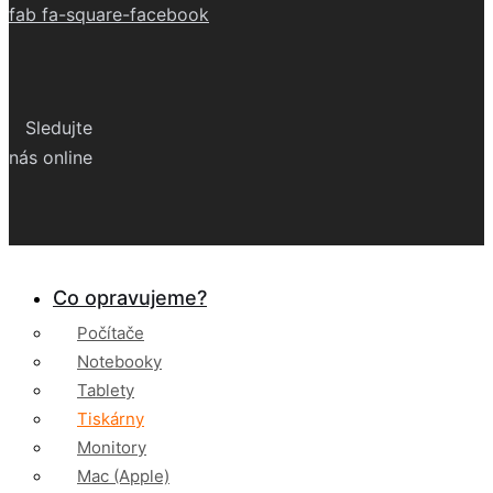
fab fa-square-facebook
Sledujte
nás online
Co opravujeme?
Počítače
Notebooky
Tablety
Tiskárny
Monitory
Mac (Apple)