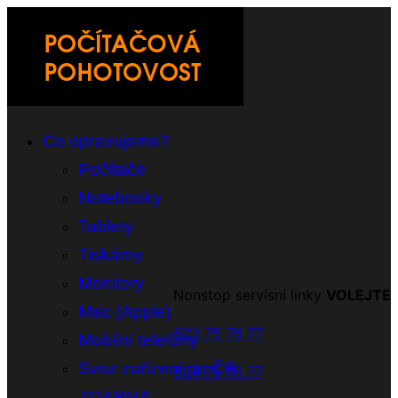
Co opravujeme?
Počítače
Notebooky
Tablety
Tiskárny
Monitory
Nonstop servisní linky
VOLEJTE
Mac (Apple)
603 75 76 77
Mobilní telefony
Svoz zařízení po ČR
604 75 76 77
ZDARMA