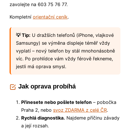
zavolejte na 603 75 76 77.
Kompletní
orientační ceník
.
💡 Tip:
U dražších telefonů (iPhone, vlajkové
Samsungy) se výměna displeje téměř vždy
vyplatí – nový telefon by stál mnohonásobně
víc. Po prohlídce vám vždy férově řekneme,
jestli má oprava smysl.
Jak oprava probíhá
Přinesete nebo pošlete telefon
– pobočka
Praha 2, nebo
svoz ZDARMA z celé ČR
.
Rychlá diagnostika.
Najdeme příčinu závady
a její rozsah.