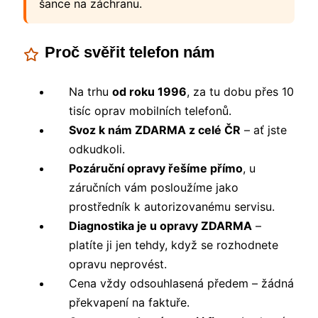
šance na záchranu.
Proč svěřit telefon nám
Na trhu
od roku 1996
, za tu dobu přes 10
tisíc oprav mobilních telefonů.
Svoz k nám ZDARMA z celé ČR
– ať jste
odkudkoli.
Pozáruční opravy řešíme přímo
, u
záručních vám posloužíme jako
prostředník k autorizovanému servisu.
Diagnostika je u opravy ZDARMA
–
platíte ji jen tehdy, když se rozhodnete
opravu neprovést.
Cena vždy odsouhlasená předem – žádná
překvapení na faktuře.