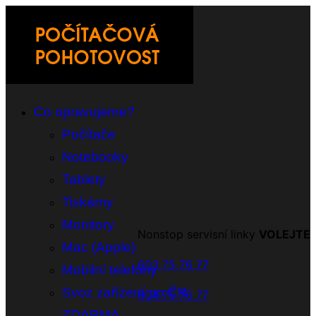
Co opravujeme?
Počítače
Notebooky
Tablety
Tiskárny
Monitory
Nonstop servisní linky
VOLEJTE
Mac (Apple)
603 75 76 77
Mobilní telefony
Svoz zařízení po ČR
604 75 76 77
ZDARMA