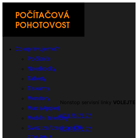
Co opravujeme?
Počítače
Notebooky
Tablety
Tiskárny
Monitory
Nonstop servisní linky
VOLEJTE
Mac (Apple)
603 75 76 77
Mobilní telefony
Svoz zařízení po ČR
604 75 76 77
ZDARMA