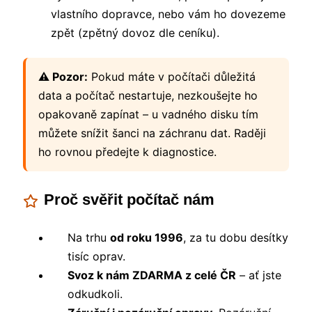
vlastního dopravce, nebo vám ho dovezeme
zpět (zpětný dovoz dle ceníku).
⚠️ Pozor:
Pokud máte v počítači důležitá
data a počítač nestartuje, nezkoušejte ho
opakovaně zapínat – u vadného disku tím
můžete snížit šanci na záchranu dat. Raději
ho rovnou předejte k diagnostice.
Proč svěřit počítač nám
Na trhu
od roku 1996
, za tu dobu desítky
tisíc oprav.
Svoz k nám ZDARMA z celé ČR
– ať jste
odkudkoli.