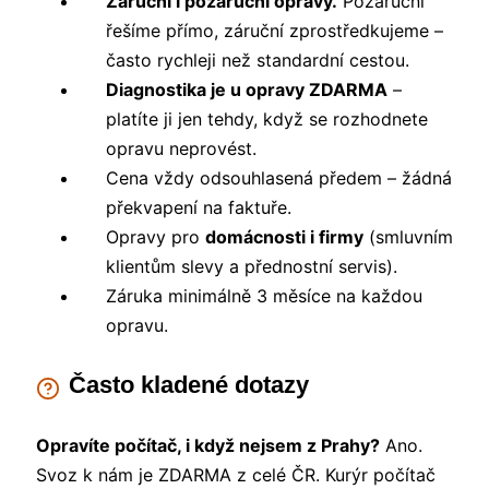
Záruční i pozáruční opravy.
Pozáruční
řešíme přímo, záruční zprostředkujeme –
často rychleji než standardní cestou.
Diagnostika je u opravy ZDARMA
–
platíte ji jen tehdy, když se rozhodnete
opravu neprovést.
Cena vždy odsouhlasená předem – žádná
překvapení na faktuře.
Opravy pro
domácnosti i firmy
(smluvním
klientům slevy a přednostní servis).
Záruka minimálně 3 měsíce na každou
opravu.
Často kladené dotazy
Opravíte počítač, i když nejsem z Prahy?
Ano.
Svoz k nám je ZDARMA z celé ČR. Kurýr počítač