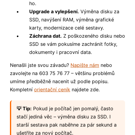
ho.
Upgrade a vylepšení.
Výměna disku za
SSD, navýšení RAM, výměna grafické
karty, modernizace celé sestavy.
Záchrana dat.
Z poškozeného disku nebo
SSD se vám pokusíme zachránit fotky,
dokumenty i pracovní data.
Nenašli jste svou závadu?
Napište nám
nebo
zavolejte na 603 75 76 77 – většinu problémů
umíme předběžně nacenit už podle popisu.
Kompletní
orientační ceník
najdete zde.
💡 Tip:
Pokud je počítač jen pomalý, často
stačí jediná věc – výměna disku za SSD. I
starší sestava pak naběhne za pár sekund a
ušetříte za nový počítač.