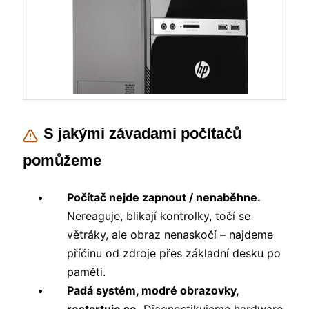
S jakými závadami počítačů
pomůžeme
Počítač nejde zapnout / nenaběhne.
Nereaguje, blikají kontrolky, točí se
větráky, ale obraz nenaskočí – najdeme
příčinu od zdroje přes základní desku po
paměti.
Padá systém, modré obrazovky,
restartuje se.
Diagnostikujeme hardware