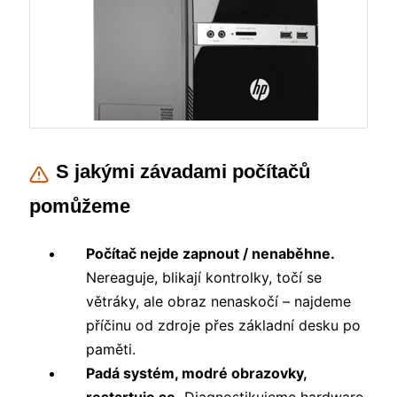
S jakými závadami počítačů
pomůžeme
Počítač nejde zapnout / nenaběhne.
Nereaguje, blikají kontrolky, točí se
větráky, ale obraz nenaskočí – najdeme
příčinu od zdroje přes základní desku po
paměti.
Padá systém, modré obrazovky,
restartuje se.
Diagnostikujeme hardware