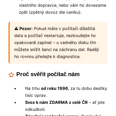
vlastního dopravce, nebo vám ho dovezeme
zpět (zpětný dovoz dle ceníku).
⚠️ Pozor:
Pokud máte v počítači důležitá
data a počítač nestartuje, nezkoušejte ho
opakovaně zapínat – u vadného disku tím
můžete snížit šanci na záchranu dat. Raději
ho rovnou předejte k diagnostice.
Proč svěřit počítač nám
Na trhu
od roku 1996
, za tu dobu desítky
tisíc oprav.
Svoz k nám ZDARMA z celé ČR
– ať jste
odkudkoli.