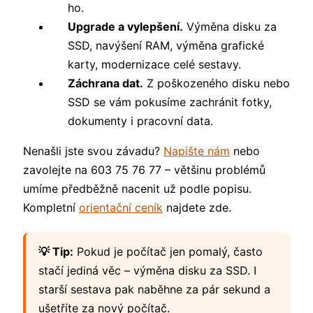
ho.
Upgrade a vylepšení.
Výměna disku za
SSD, navýšení RAM, výměna grafické
karty, modernizace celé sestavy.
Záchrana dat.
Z poškozeného disku nebo
SSD se vám pokusíme zachránit fotky,
dokumenty i pracovní data.
Nenašli jste svou závadu?
Napište nám
nebo
zavolejte na 603 75 76 77 – většinu problémů
umíme předběžně nacenit už podle popisu.
Kompletní
orientační ceník
najdete zde.
💡 Tip:
Pokud je počítač jen pomalý, často
stačí jediná věc – výměna disku za SSD. I
starší sestava pak naběhne za pár sekund a
ušetříte za nový počítač.