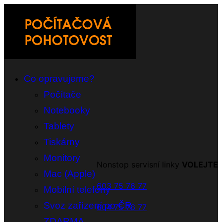
Co opravujeme?
Počítače
Notebooky
Tablety
Tiskárny
Monitory
Nonstop servisní linky
VOLEJTE
Mac (Apple)
603 75 76 77
Mobilní telefony
Svoz zařízení po ČR
604 75 76 77
ZDARMA