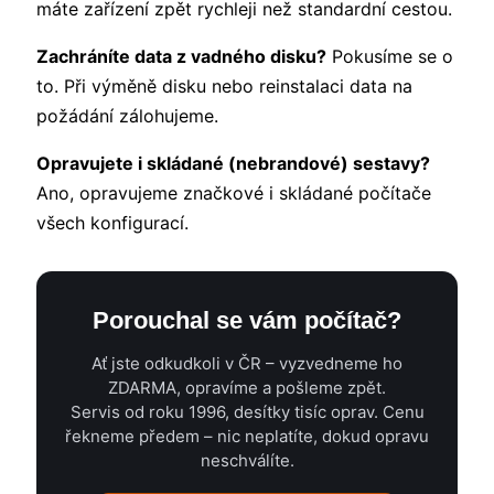
máte zařízení zpět rychleji než standardní cestou.
Zachráníte data z vadného disku?
Pokusíme se o
to. Při výměně disku nebo reinstalaci data na
požádání zálohujeme.
Opravujete i skládané (nebrandové) sestavy?
Ano, opravujeme značkové i skládané počítače
všech konfigurací.
Porouchal se vám počítač?
Ať jste odkudkoli v ČR – vyzvedneme ho
ZDARMA, opravíme a pošleme zpět.
Servis od roku 1996, desítky tisíc oprav. Cenu
řekneme předem – nic neplatíte, dokud opravu
neschválíte.