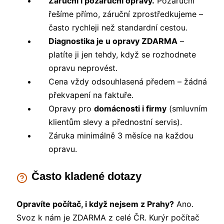
Záruční i pozáruční opravy.
Pozáruční
řešíme přímo, záruční zprostředkujeme –
často rychleji než standardní cestou.
Diagnostika je u opravy ZDARMA
–
platíte ji jen tehdy, když se rozhodnete
opravu neprovést.
Cena vždy odsouhlasená předem – žádná
překvapení na faktuře.
Opravy pro
domácnosti i firmy
(smluvním
klientům slevy a přednostní servis).
Záruka minimálně 3 měsíce na každou
opravu.
Často kladené dotazy
Opravíte počítač, i když nejsem z Prahy?
Ano.
Svoz k nám je ZDARMA z celé ČR. Kurýr počítač