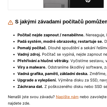
S jakými závadami počítačů pomůže
Počítač nejde zapnout / nenaběhne.
Nereaguje, b
Padá systém, modré obrazovky, restartuje se.
D
Pomalý počítač.
Dlouhé spouštění a sekání řeší
Vadný zdroj.
Počítač se vypíná, nejde zapnout ne
Přehřívání a hlučné větráky.
Vyčistíme sestavu, 
Viry a malware.
Odstraníme škodlivý software, 
Vadná grafika, paměti, základní deska.
Změříme, 
Upgrade a vylepšení.
Výměna disku za SSD, navý
Záchrana dat.
Z poškozeného disku nebo SSD se 
Nenašli jste svou závadu?
Napište nám
nebo zavolejte
najdete zde.