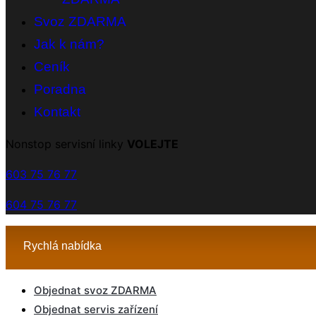
Svoz ZDARMA
Jak k nám?
Ceník
Poradna
Kontakt
Nonstop servisní linky
VOLEJTE
603 75 76 77
604 75 76 77
Rychlá nabídka
Objednat svoz ZDARMA
Objednat servis zařízení