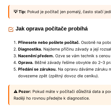
💡 Tip:
Pokud je počítač jen pomalý, často stačí jed
Jak oprava počítače probíhá
Přinesete nebo pošlete počítač.
Osobně na pobo
Diagnostika.
Najdeme příčinu závady a její rozsa
Nacenění předem.
Ozve se vám technik s cenou
Oprava.
Běžné závady řešíme obvykle do 2–3 pra
Předání se zárukou.
Na opravu dáváme záruku min
dovezeme zpět (zpětný dovoz dle ceníku).
⚠️ Pozor:
Pokud máte v počítači důležitá data a poč
Raději ho rovnou předejte k diagnostice.