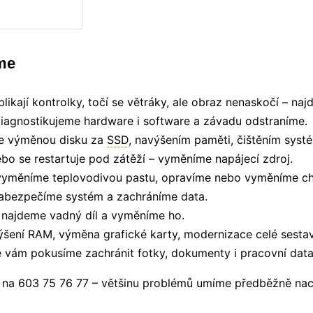
me
likají kontrolky, točí se větráky, ale obraz nenaskočí – na
iagnostikujeme hardware i software a závadu odstraníme.
me výměnou disku za
SSD
, navýšením paměti, čištěním systé
bo se restartuje pod zátěží – vyměníme napájecí zdroj.
vyměníme teplovodivou pastu, opravíme nebo vyměníme ch
zabezpečíme systém a zachráníme data.
najdeme vadný díl a vyměníme ho.
šení RAM, výměna grafické karty, modernizace celé sestav
vám pokusíme zachránit fotky, dokumenty i pracovní data
 na 603 75 76 77 – většinu problémů umíme předběžně nac