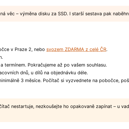
iná věc – výměna disku za SSD. I starší sestava pak naběhn
čce v Praze 2, nebo
svozem ZDARMA z celé ČR
.
h.
 a termínem. Pokračujeme až po vašem souhlasu.
covních dnů, u dílů na objednávku déle.
imálně 3 měsíce. Počítač si vyzvednete na pobočce, pošl
ítač nestartuje, nezkoušejte ho opakovaně zapínat – u vad